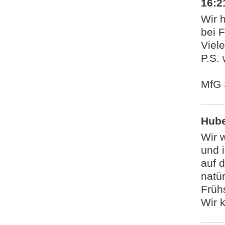
16:2
Wir 
bei 
Viel
P.S.
MfG 
Hube
Wir w
und 
auf 
natü
Frühs
Wir 