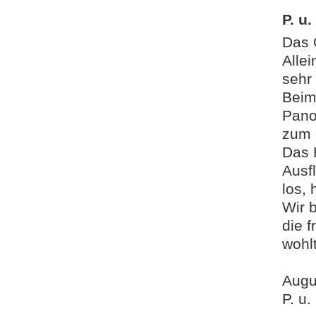
P. u
Das 
Alle
sehr
Beim
Pano
zum 
Das 
Ausf
los,
Wir 
die f
wohl
Augu
P. u.