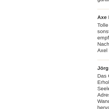
Axe 
Tolle
sons
empf
Nach
Axel
Jörg
Das 
Erho
Seel
Adre
Wand
herv