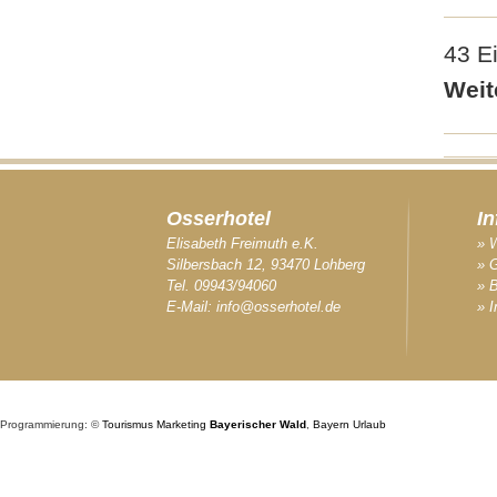
43 Ei
Weit
Osserhotel
I
Elisabeth Freimuth e.K.
» 
Silbersbach 12, 93470 Lohberg
» 
Tel. 09943/94060
» B
E-Mail:
info@osserhotel.de
» 
Programmierung: ©
Tourismus
Marketing
Bayerischer Wald
,
Bayern
Urlaub