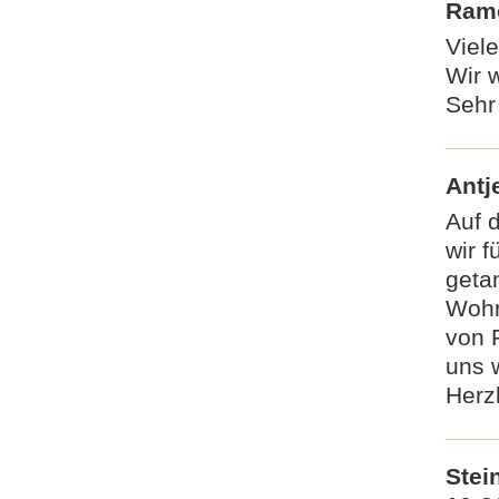
Ramo
Viel
Wir 
Sehr
Antj
Auf 
wir 
geta
Wohn
von F
uns 
Herzl
Stei