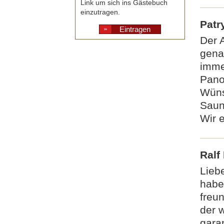
Link um sich ins Gästebuch
einzutragen.
Patr
Eintragen
Der 
gena
imme
Panor
Wüns
Saun
Wir 
Ralf
Lieb
habe
freun
der 
garan