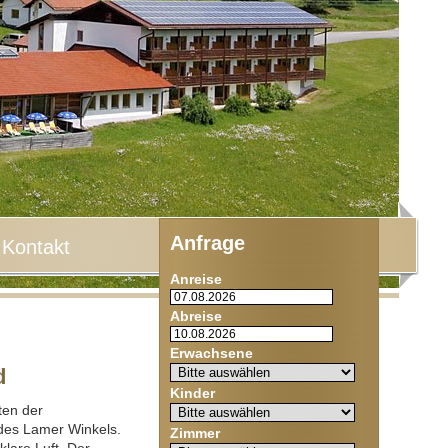
Anfrage
Kontakt
Anreise
Abreise
Erwachsene
d
Kinder
ten der
des Lamer Winkels.
Zimmer