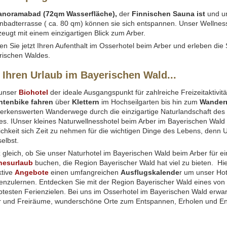
anoramabad (72qm Wasserfläche),
der
Finnischen Sauna ist
und u
nbadterrasse ( ca. 80 qm) können sie sich entspannen. Unser Wellnes
eugt mit einem einzigartigen Blick zum Arber.
n Sie jetzt Ihren Aufenthalt im Osserhotel beim Arber und erleben die
rischen Waldes.
 Ihren Urlaub im Bayerischen Wald...
t unser
Biohotel
der ideale Ausgangspunkt für zahlreiche Freizeitaktivitä
tenbike fahren
über
Klettern
im Hochseilgarten bis hin zum
Wander
erkenswerten Wanderwege durch die einzigartige Naturlandschaft des
s. IUnser kleines Naturwellnesshotel beim Arber im Bayerischen Wald b
chkeit sich Zeit zu nehmen für die wichtigen Dinge des Lebens, denn U
selbst.
gleich, ob Sie unser Naturhotel im Bayerischen Wald beim Arber für ei
nesurlaub
buchen, die Region Bayerischer Wald hat viel zu bieten. Hie
ktive
Angebote
einen umfangreichen
Ausflugskalende
r um unser Hot
enzulernen. Entdecken Sie mit der Region Bayerischer Wald eines von
btesten Ferienzielen. Bei uns im Osserhotel im Bayerischen Wald erwar
r und Freiräume, wunderschöne Orte zum Entspannen, Erholen und En