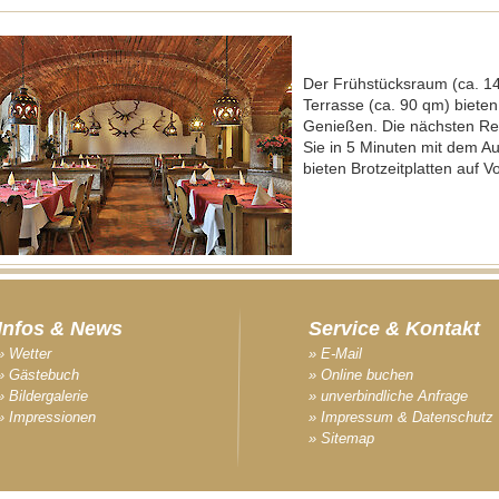
Der Frühstücksraum (ca. 1
Terrasse (ca. 90 qm) biete
Genießen. Die nächsten Re
Sie in 5 Minuten mit dem Au
bieten Brotzeitplatten auf V
Infos & News
Service & Kontakt
» Wetter
» E-Mail
» Gästebuch
» Online buchen
» Bildergalerie
» unverbindliche Anfrage
» Impressionen
» Impressum & Datenschutz
» Sitemap