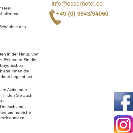
info@osserhotel.de
nserer
+49 (0) 9943/94060
shallenbad
 Schönheit des
ten in der Natur, von
n
. Erkunden Sie die
 Bayerischen
ietet Ihnen die
rlaub beginnt bei
nen Aktiv- oder
r finden Sie auch
el
 Deutschlands
ten Sie herrliche
tschleunigen.