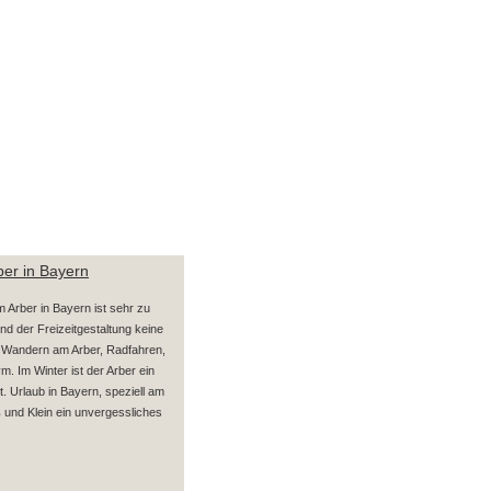
ber in Bayern
m Arber in Bayern ist sehr zu
nd der Freizeitgestaltung keine
 Wandern am Arber, Radfahren,
m. Im Winter ist der Arber ein
t. Urlaub in Bayern, speziell am
ß und Klein ein unvergessliches