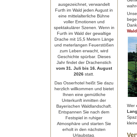
Genie
ausgezeichnet, verwandelt
wahre
Furth im Wald jeden August in
Unser
eine mittelalterliche Bühne
begei
voller Emotionen und
Dank
spektakulärer Szenen. Wenn in
Wald
Furth im Wald der gewaltige
Drache mit 15,5 Metern Länge
und meterlangen Feuerstößen
zum Leben erwacht, wird
Geschichte spürbar. Dieses
Jahr findet der Drachenstich
vom 31. Juli bis 16. August
2026
statt.
Das Osserhotel heißt Sie dazu
herzlich willkommen und bietet
Ihnen eine gemütliche
Unterkunft inmitten der
Wer e
Bayerischen Waldlandschaft.
Lang
Entspannen Sie nach dem
Spazi
Festspiel in ruhiger
klein
Atmosphäre und starten Sie
erholt in den nächsten
Ver
Urlaubstag.