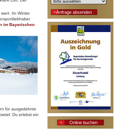
lare Luft. Der
 wert. Im Winter
ersportliebhaber.
n im Bayerischen
ern für ausgedehnte
ietet. Du erlebst ein
Online buchen