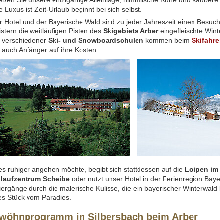
ßen Sie unsere einzigartige Alleinlage, himmlische Ruhe und saubere k
 Luxus ist Zeit-Urlaub beginnt bei sich selbst.
 Hotel und der Bayerische Wald sind zu jeder Jahreszeit einen Besuch
stern die weitläufigen Pisten des
Skigebiets Arber
eingefleischte Wint
 verschiedener
Ski- und Snowboardschulen
kommen beim
Skifahre
auch Anfänger auf ihre Kosten.
s ruhiger angehen möchte, begibt sich stattdessen auf die
Loipen im
laufzentrum Scheibe
oder nutzt unser Hotel in der Ferienregion Bay
ergänge durch die malerische Kulisse, die ein bayerischer Winterwald b
es Stück vom Paradies.
wöhnprogramm in Silbersbach beim Arber