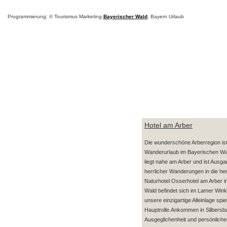
Programmierung: © Tourismus Marketing
Bayerischer Wald
, Bayern Urlaub
Hotel am Arber
Die wunderschöne Arberregion ist 
Wanderurlaub im Bayerischen Wa
liegt nahe am Arber und ist Ausg
herrlicher Wanderungen in die her
Naturhotel Osserhotel am Arber 
Wald befindet sich im Lamer Wink
unsere einzigartige Alleinlage spiel
Hauptrolle.Ankommen in Silbersbac
Ausgeglichenheit und persönlich