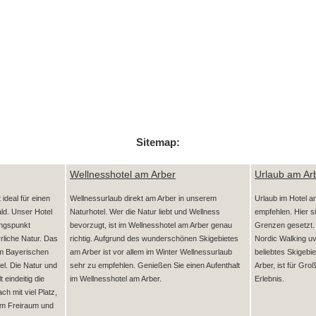
Sitemap:
Wellnesshotel am Arber
Urlaub am Ar
ideal für einen
Wellnessurlaub direkt am Arber in unserem
Urlaub im Hotel a
ld. Unser Hotel
Naturhotel. Wer die Natur liebt und Wellness
empfehlen. Hier si
angspunkt
bevorzugt, ist im Wellnesshotel am Arber genau
Grenzen gesetzt.
rliche Natur. Das
richtig. Aufgrund des wunderschönen Skigebietes
Nordic Walking uv
im Bayerischen
am Arber ist vor allem im Winter Wellnessurlaub
beliebtes Skigebie
el. Die Natur und
sehr zu empfehlen. Genießen Sie einen Aufenthalt
Arber, ist für Gro
t eindeitig die
im Wellnesshotel am Arber.
Erlebnis.
h mit viel Platz,
em Freiraum und