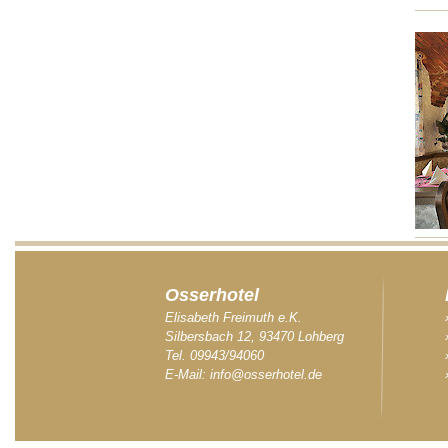
Osserhotel
Elisabeth Freimuth e.K.
Silbersbach 12, 93470 Lohberg
Tel. 09943/94060
E-Mail:
info@osserhotel.de