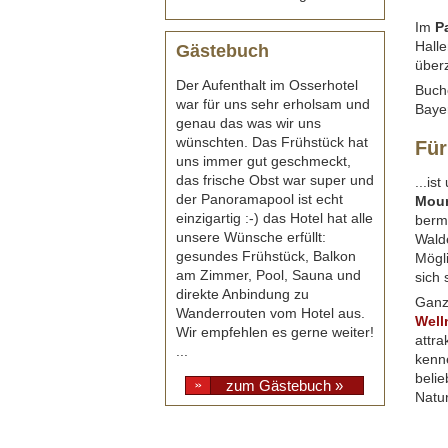
Im
P
Halle
Gästebuch
überz
Der Aufenthalt im Osserhotel
Buche
war für uns sehr erholsam und
Baye
genau das was wir uns
wünschten. Das Frühstück hat
Für
uns immer gut geschmeckt,
das frische Obst war super und
...is
der Panoramapool ist echt
Moun
einzigartig :-) das Hotel hat alle
berm
unsere Wünsche erfüllt:
Walde
gesundes Frühstück, Balkon
Mögli
am Zimmer, Pool, Sauna und
sich 
direkte Anbindung zu
Ganz 
Wanderrouten vom Hotel aus.
Well
Wir empfehlen es gerne weiter!
attra
...
kenn
belie
zum Gästebuch »
Natu