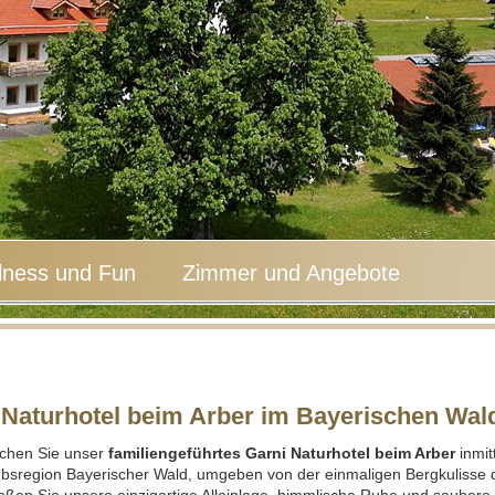
lness und Fun
Zimmer und Angebote
 Naturhotel beim Arber im Bayerischen Wal
chen Sie unser
familiengeführtes Garni Naturhotel beim Arber
inmit
ubsregion Bayerischer Wald, umgeben von der einmaligen Bergkulisse 